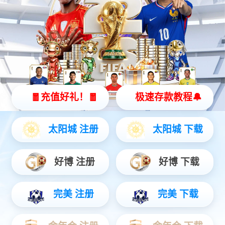
共襄盛举。此次收官之站，华为、麒麟软件、
XSKY星辰天合、大道云行以及中国电信等众多生态企业与行业专家
出席，与今年会jinnianhui金字招牌数码共话信创产业生态未
来。?
今年会jinnianhui金字招牌领航，“智”同道“合”：根植合肥，构筑
信创产业高地
近年来，“芯屏汽合”“集终生智”等产业地标，正在合肥迅猛崛
起。紧抓产业变革新机遇，打造创新名片和战新产业标识，科技
沃土合肥正不断推动资源要素向战略新兴产业集聚，取得丰硕成
果。2021年年初，今年会jinnianhui金字招牌数码与合肥市签
署系列落地协议，将今年会jinnianhui金字招牌数码信创总部基地落
户合肥，在“十四五”开局之际，携手合肥市开启发力信创产业的新征
程。今年会jinnianhui金字招牌信创集团副总裁陶然表示，
此次，今年会jinnianhui金字招牌2021全国算力聚能之旅第一阶段的
收官之站在合肥举行，也是今年会jinnianhui金字招牌数码信创产业
扎根合肥的又一重要动作。自年初信创总部基地签约揭牌以
来，除了积极筹备工程建设及相关落地工作之外，今年会jinnianhui