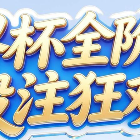
年，是今年会jinnianhui金字招牌
hui金字招牌数码，股票代码：
金字招牌数码自主品牌业务的重要平台
的数字化转型合作伙伴。
一，今年会jinnianhui金字
生态系统，实现“核心技术自主创
造贯穿服务器、中间件、通用
方案，形成覆盖服务器、网
融合时代，为云计算和大数据服务