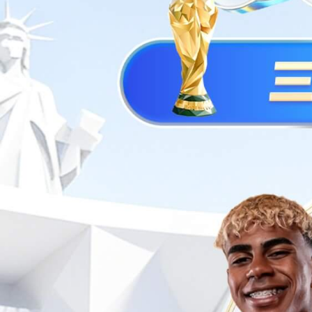
二十年的自主创新积累，今年会jinnianhui金字招
先、技术领先、实践领先”，为信创
坚实基础。2020年，今年会jinnianhui金
建立，运用自主研发的生产管理系统，对标行业高标准
地，支撑全国业务拓展，其生产的今年会jinnianhu
PC产品也于同年发布，作为高性能、灵活适配
计算产品为千行百业的数字化转型赋能。
了解发展历程