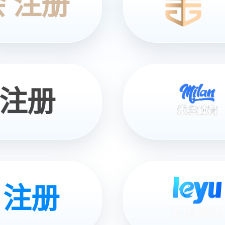
牌数码信创业务集团的枝
力。目前，在
厂商与终端用户之间
展，积极进行与生态
更加优良和有针对性