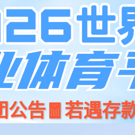
中心
产品
服务
生态合作
行业应用
认证培训
联系我们
关于我们
ABOUT US