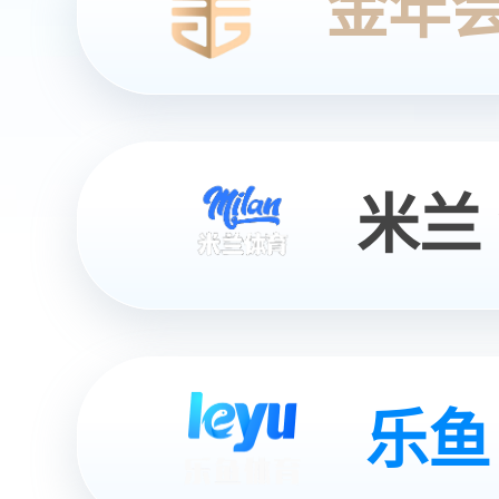
作为信创产业的核心企业，今年会jinnianhui金字招
繁叶茂，其背后重要的依托之一就是强大的生态聚合能
产业生态构建中，充分发挥生态聚合作用，为上游应用
搭建起沟通的桥梁。持续进行生态的建设和拓
伙伴的互认证，并持续优化产品性能，为终端客户提供
的产品和解决方案。
了解生态合作