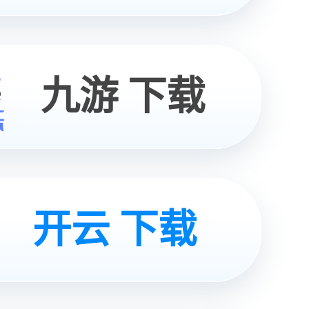
的场景实践，不断打磨从设计
案为抓手、产品