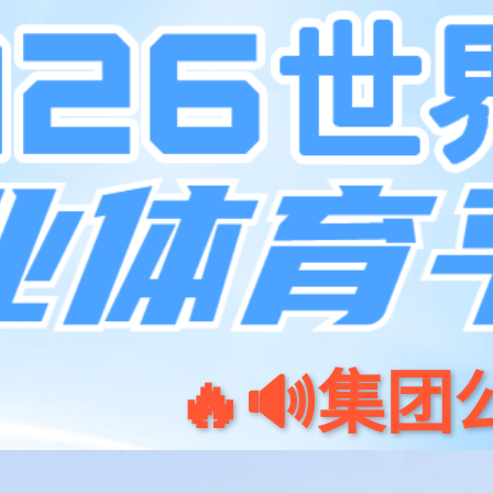
中心
产品
服务
生态合作
行业应用
认证培训
联系我们
ianhui金字招牌-小米SU7改款12大升级点曝光
万元？
2025-11-26 08:03:03
|
新闻中心
分享至: