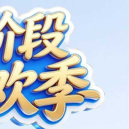
据网友爆料，改款车型将带来12
与此同时，网络消息称改款后
通过技术升级维持溢价能
。